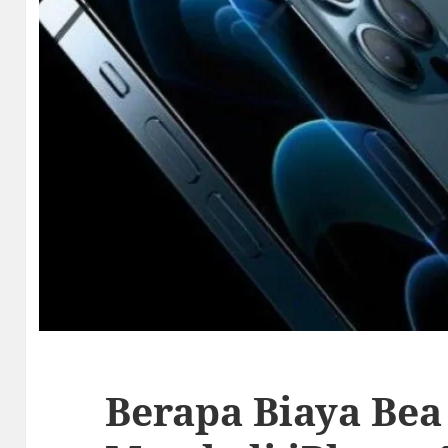
Berapa Biaya Bea