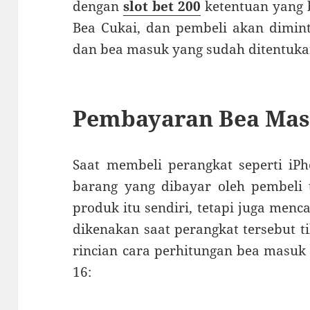
dengan
slot bet 200
ketentuan yang b
Bea Cukai, dan pembeli akan dimin
dan bea masuk yang sudah ditentuka
Pembayaran Bea Mas
Saat membeli perangkat seperti iPh
barang yang dibayar oleh pembeli t
produk itu sendiri, tetapi juga men
dikenakan saat perangkat tersebut ti
rincian cara perhitungan bea masu
16: