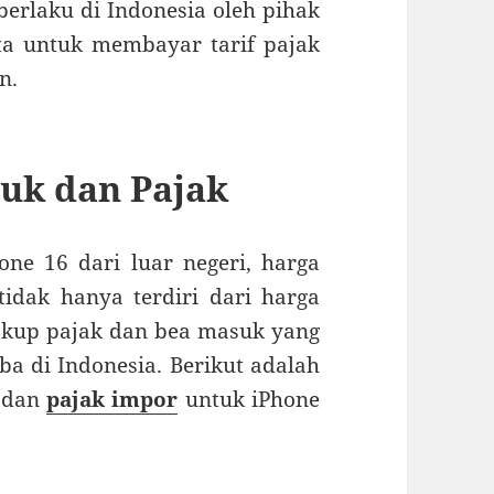
erlaku di Indonesia oleh pihak
ta untuk membayar tarif pajak
n.
uk dan Pajak
one 16 dari luar negeri, harga
idak hanya terdiri dari harga
cakup pajak dan bea masuk yang
ba di Indonesia. Berikut adalah
k dan
pajak impor
untuk iPhone