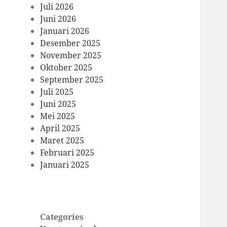
Juli 2026
Juni 2026
Januari 2026
Desember 2025
November 2025
Oktober 2025
September 2025
Juli 2025
Juni 2025
Mei 2025
April 2025
Maret 2025
Februari 2025
Januari 2025
Categories