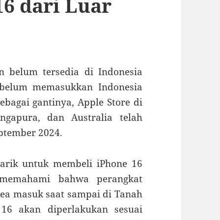
6 dari Luar
n belum tersedia di Indonesia
 belum memasukkan Indonesia
ebagai gantinya, Apple Store di
ingapura, dan Australia telah
ptember 2024.
tarik untuk membeli iPhone 16
s memahami bahwa perangkat
bea masuk saat sampai di Tanah
 16 akan diperlakukan sesuai