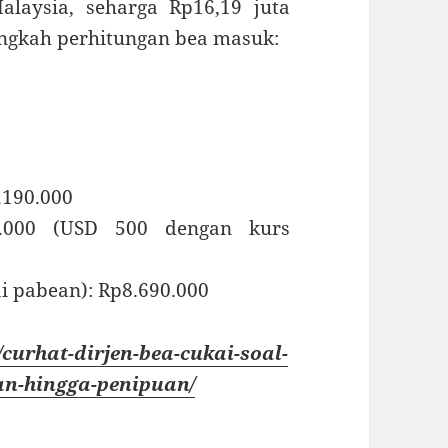
alaysia, seharga Rp16,19 juta
angkah perhitungan bea masuk:
.190.000
0.000 (USD 500 dengan kurs
i pabean): Rp8.690.000
/curhat-dirjen-bea-cukai-soal-
n-hingga-penipuan/