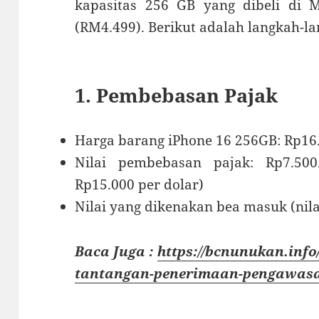
kapasitas 256 GB yang dibeli di M
(RM4.499). Berikut adalah langkah-l
1. Pembebasan Pajak
Harga barang iPhone 16 256GB: Rp16
Nilai pembebasan pajak: Rp7.50
Rp15.000 per dolar)
Nilai yang dikenakan bea masuk (nila
Baca Juga :
https://bcnunukan.info
tantangan-penerimaan-pengawasa