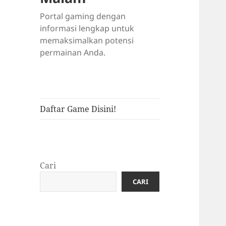
Portal gaming dengan
informasi lengkap untuk
memaksimalkan potensi
permainan Anda.
Daftar Game Disini!
Cari
CARI