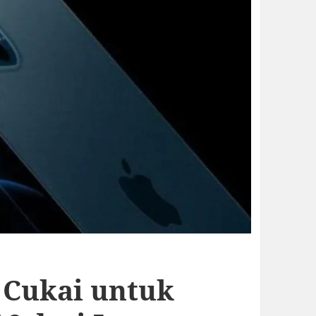
 Cukai untuk