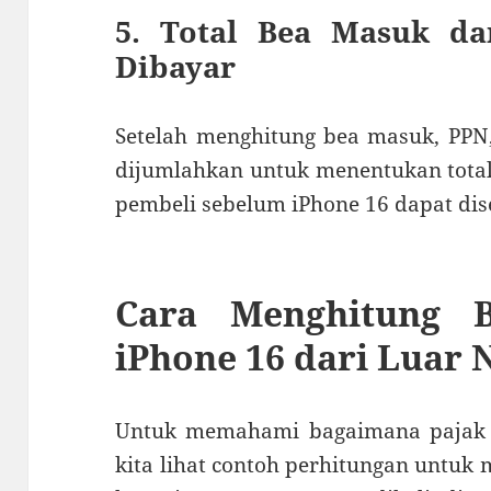
5. Total Bea Masuk da
Dibayar
Setelah menghitung bea masuk, PPN,
dijumlahkan untuk menentukan total
pembeli sebelum iPhone 16 dapat di
Cara Menghitung 
iPhone 16 dari Luar 
Untuk memahami bagaimana pajak 
kita lihat contoh perhitungan untuk