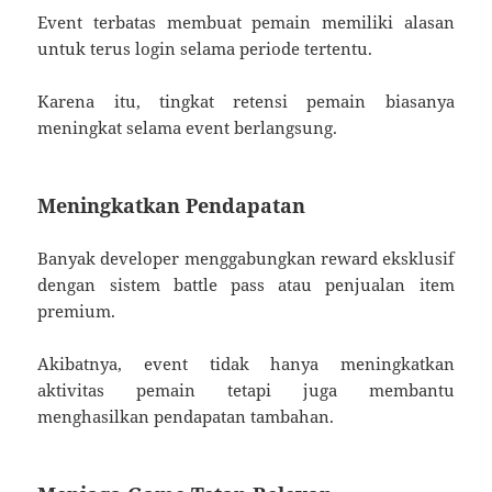
Event terbatas membuat pemain memiliki alasan
untuk terus login selama periode tertentu.
Karena itu, tingkat retensi pemain biasanya
meningkat selama event berlangsung.
Meningkatkan Pendapatan
Banyak developer menggabungkan reward eksklusif
dengan sistem battle pass atau penjualan item
premium.
Akibatnya, event tidak hanya meningkatkan
aktivitas pemain tetapi juga membantu
menghasilkan pendapatan tambahan.