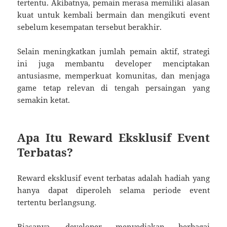
tertentu. Akibatnya, pemain merasa memiliki alasan
kuat untuk kembali bermain dan mengikuti event
sebelum kesempatan tersebut berakhir.
Selain meningkatkan jumlah pemain aktif, strategi
ini juga membantu developer menciptakan
antusiasme, memperkuat komunitas, dan menjaga
game tetap relevan di tengah persaingan yang
semakin ketat.
Apa Itu Reward Eksklusif Event
Terbatas?
Reward eksklusif event terbatas adalah hadiah yang
hanya dapat diperoleh selama periode event
tertentu berlangsung.
Biasanya, developer menyediakan berbagai