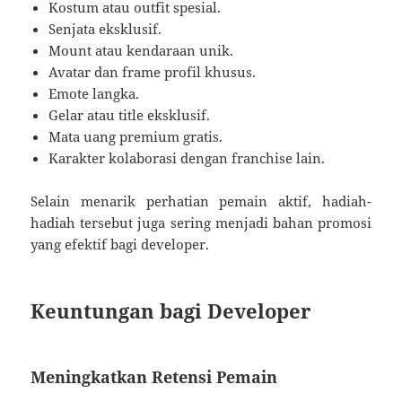
Kostum atau outfit spesial.
Senjata eksklusif.
Mount atau kendaraan unik.
Avatar dan frame profil khusus.
Emote langka.
Gelar atau title eksklusif.
Mata uang premium gratis.
Karakter kolaborasi dengan franchise lain.
Selain menarik perhatian pemain aktif, hadiah-
hadiah tersebut juga sering menjadi bahan promosi
yang efektif bagi developer.
Keuntungan bagi Developer
Meningkatkan Retensi Pemain