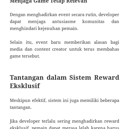
Menjaga Game Tetap Relevan
Dengan menghadirkan event secara rutin, developer
dapat menjaga antusiasme komunitas dan
menghindari kejenuhan pemain.
Selain itu, event baru memberikan alasan bagi
media dan content creator untuk terus membahas
game tersebut.
Tantangan dalam Sistem Reward
Eksklusif
Meskipun efektif, sistem ini juga memiliki beberapa
tantangan.
Jika developer terlalu sering menghadirkan reward
eksklusif, pemain dapat merasa lelah karena harus