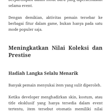
selama event.
Dengan demikian, aktivitas pemain tersebar ke
berbagai fitur dalam game, bukan hanya pada satu
mode populer saja.
Meningkatkan Nilai Koleksi dan
Prestise
Hadiah Langka Selalu Menarik
Banyak pemain menyukai item yang sulit diperoleh.
Ketika developer menghadirkan skin, kostum, atau
title eksklusif yang hanya tersedia dalam event
tertentu, item tersebut otomatis memiliki nilai