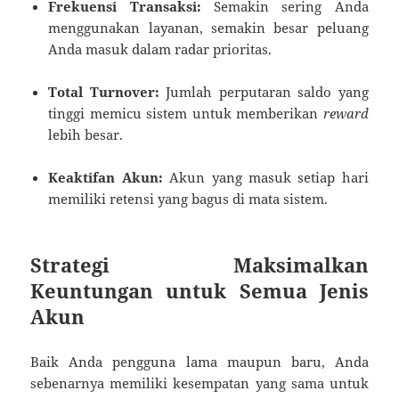
Frekuensi Transaksi:
Semakin sering Anda
menggunakan layanan, semakin besar peluang
Anda masuk dalam radar prioritas.
Total Turnover:
Jumlah perputaran saldo yang
tinggi memicu sistem untuk memberikan
reward
lebih besar.
Keaktifan Akun:
Akun yang masuk setiap hari
memiliki retensi yang bagus di mata sistem.
Strategi Maksimalkan
Keuntungan untuk Semua Jenis
Akun
Baik Anda pengguna lama maupun baru, Anda
sebenarnya memiliki kesempatan yang sama untuk